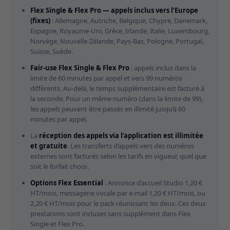
Flex Single & Flex Pro — appels inclus vers l’Europe
(fixes)
: Allemagne, Autriche, Belgique, Chypre, Danemark,
Espagne, Royaume-Uni, Grèce, Irlande, Italie, Luxembourg,
Norvège, Nouvelle-Zélande, Pays-Bas, Pologne, Portugal,
Suisse, Suède.
Fair-use Flex Single & Flex Pro
: appels inclus dans la
limite de 60 minutes par appel et vers 99 numéros
différents. Au-delà, le temps supplémentaire est facturé à
la seconde. Pour un même numéro (dans la limite de 99),
les appels peuvent être passés en illimité jusqu’à 60
minutes par appel.
La
réception des appels via l’application est illimitée
et gratuite
. Les transferts d’appels vers des numéros
externes sont facturés selon les tarifs en vigueur, quel que
soit le forfait choisi.
Options Flex Essential
: Annonce d’accueil Studio 1,20 €
HT/mois, messagerie vocale par e-mail 1,20 € HT/mois, ou
2,20 € HT/mois pour le pack réunissant les deux. Ces deux
prestations sont incluses sans supplément dans Flex
Single et Flex Pro.