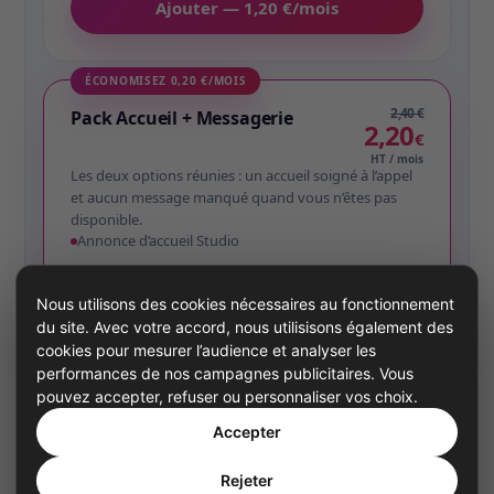
Ajouter — 1,20 €/mois
ÉCONOMISEZ 0,20 €/MOIS
2,40 €
Pack Accueil + Messagerie
2,20
€
HT / mois
Les deux options réunies : un accueil soigné à l’appel
et aucun message manqué quand vous n’êtes pas
disponible.
Annonce d’accueil Studio
Messagerie vocale par e-mail
Nous utilisons des cookies nécessaires au fonctionnement
Ajouter le pack — 2,20 €/mois
du site. Avec votre accord, nous utilisisons également des
cookies pour mesurer l’audience et analyser les
performances de nos campagnes publicitaires. Vous
pouvez accepter, refuser ou personnaliser vos choix.
Options mensuelles sans engagement, facturées en
Accepter
supplément de l’abonnement Flex Essential. Vous pouvez les
ajouter maintenant ou plus tard depuis votre espace client.
Rejeter