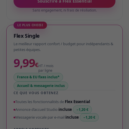
Souscrire à Flex Essential
Sans engagement, ni frais de résiliation.
LE PLUS CHOISI
Flex Single
Le meilleur rapport confort / budget pour indépendants &
petites équipes.
9,99
€
HT / mois
par ligne
France & EU fixes inclus*
Accueil & messagerie inclus
CE QUE VOUS OBTENEZ
Toutes les fonctionnalités de
Flex Essential
Annonce d’accueil Studio
incluse
−1,20 €
Messagerie vocale par e-mail
incluse
−1,20 €