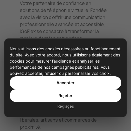
Votre partenaire de confiance en
solutions de téléphonie virtuelle. Fondée
avec la vision d’offrir une communication
professionnelle avancée et accessible,
iGoFlex se consacre à transformer la
manière dont les entreprises
interagissent avec leurs clients et
Nous utilisons des cookies nécessaires au fonctionnement
collaborateurs.
du site. Avec votre accord, nous utilisisons également des
cookies pour mesurer l’audience et analyser les
Notre Mission
Chez iGoFlex, nous
performances de nos campagnes publicitaires. Vous
croyons que chaque entreprise, quelle
pouvez accepter, refuser ou personnaliser vos choix.
que soit sa taille, mérite une
Accepter
communication fluide et efficace. Notre
mission est de fournir des solutions de
Rejeter
téléphonie virtuelle innovantes, faciles à
utiliser et adaptées aux besoins
Réglages
spécifiques des PME, professions
libérales, artisans et commerces de
proximité.