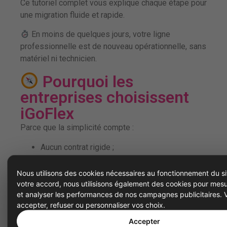
Ce tutoriel complet vous explique chaque étape pour
une migration fluide et rapide.
En moins de quelques jours, votre ligne
professionnelle est de nouveau opérationnelle, sans
matériel ni technicien.
Pourquoi les
entreprises choisissent
iGoFlex
Parce que la simplicité compte :
Aucun contrat rigide ;
Un prix transparent et abordable ;
Nous utilisons des cookies nécessaires au fonctionnement du si
votre accord, nous utilisisons également des cookies pour mesu
Une interface claire et intuitive ;
et analyser les performances de nos campagnes publicitaires.
accepter, refuser ou personnaliser vos choix.
Un service client basé en France ;
Accepter
Et une flexibilité totale pour travailler
au