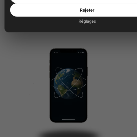
bureau, à domicile ou en déplacement
.
Rejeter
iGoFlex transforme votre smartphone en
Réglages
véritable standard téléphonique professionnel.