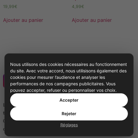
19,99
€
4,99
€
Ajouter au panier
Ajouter au panier
Nous utilisons des cookies nécessaires au fonctionnement
du site. Avec votre accord, nous utilisisons également des
cookies pour mesurer l’audience et analyser les
performances de nos campagnes publicitaires. Vous
Offres
pouvez accepter, refuser ou personnaliser vos choix.
Accepter
Le couteau suisse de la
Boutique
téléphonie
Rejeter
Forfaits lignes virtuelles
09 72 600 300
Réglages
contact@igoflex.com
Standard téléphonique