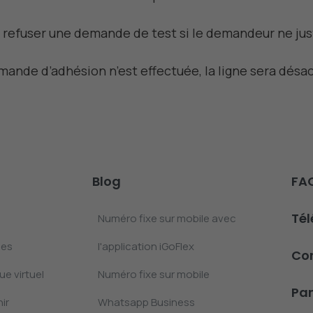
 refuser une demande de test si le demandeur ne just
demande d’adhésion n’est effectuée, la ligne sera dés
Blog
FA
Té
Numéro fixe sur mobile avec
les
l'application iGoFlex
Co
e virtuel
Numéro fixe sur mobile
Pan
ir
Whatsapp Business