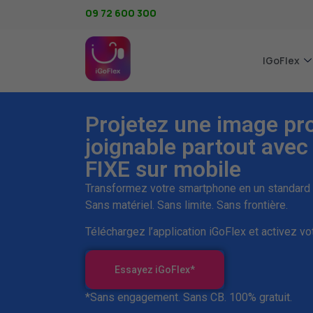
09 72 600 300
IGoFlex
Projetez une image pro
joignable partout ave
FIXE sur mobile
Transformez votre smartphone en un standard 
Sans matériel. Sans limite. Sans frontière.
Téléchargez l’application iGoFlex et activez vo
Essayez iGoFlex*
*Sans engagement. Sans CB. 100% gratuit.