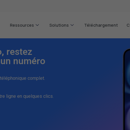
Ressources
Solutions
Téléchargement
C
, restez
c un numéro
téléphonique complet.
tre ligne en quelques clics.