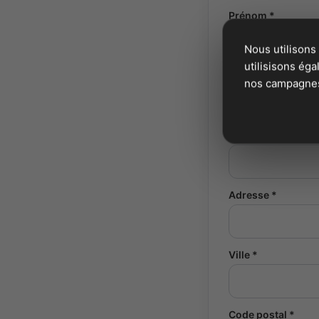
Prénom *
Nous utilisons
utilisisons ég
Société *
nos campagnes 
Siteweb
Adresse *
Ville *
Code postal *