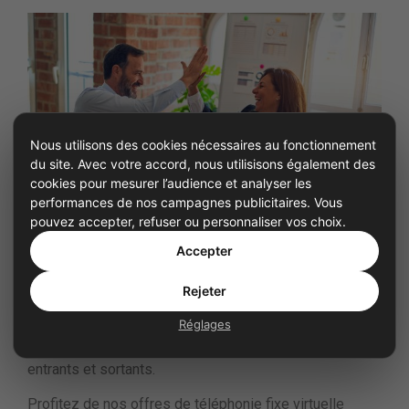
Nous utilisons des cookies nécessaires au fonctionnement
du site. Avec votre accord, nous utilisisons également des
cookies pour mesurer l’audience et analyser les
performances de nos campagnes publicitaires. Vous
pouvez accepter, refuser ou personnaliser vos choix.
Accepter
Comment créer et ajouter un numéro fixe virtuel dès la
création de mon site Internet
Rejeter
Seul ou en équipe, toute la communication
professionnelle passe via l’application iGoFlex sur
Réglages
votre smartphone pour gérer tous vos appels fixes
entrants et sortants.
Profitez de nos offres de téléphonie fixe virtuelle