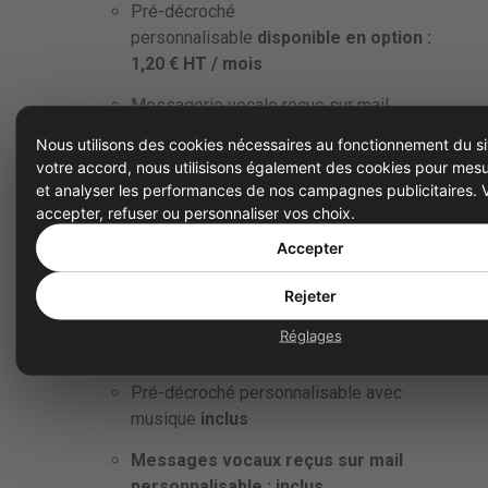
Pré-décroché
personnalisable
disponible en option :
1,20 € HT / mois
Messagerie vocale reçue sur mail
disponible en option : 1,20 € HT / mois
Nous utilisons des cookies nécessaires au fonctionnement du si
votre accord, nous utilisisons également des cookies pour mesu
Flex Single
– 9,99 € HT / mois
et analyser les performances de nos campagnes publicitaires.
accepter, refuser ou personnaliser vos choix.
Pré-décroché personnalisable avec
musique
inclus
Accepter
Messages vocaux reçus sur mail
Rejeter
personnalisable : inclus
Réglages
Flex Pro
– 19,99 € HT / mois
Pré-décroché personnalisable avec
musique
inclus
Messages vocaux reçus sur mail
personnalisable : inclus