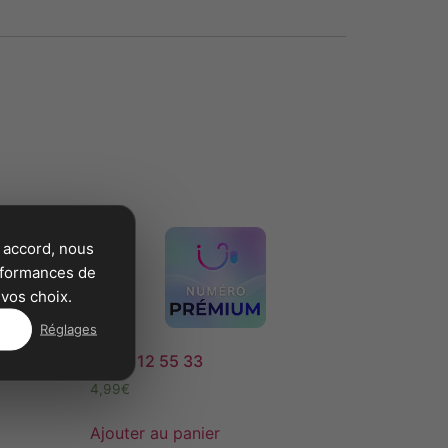
 accord, nous
erformances de
vos choix.
Réglages
09 72 12 55 33
4,99
€
Ajouter au panier