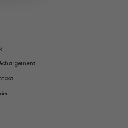
Q
léchargement
ntact
ier