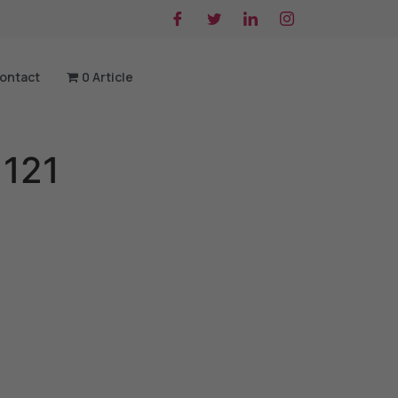
ontact
0 Article
 121
native: