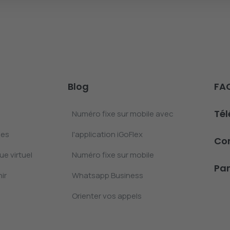
Blog
FA
Té
Numéro fixe sur mobile avec
les
l'application iGoFlex
Co
e virtuel
Numéro fixe sur mobile
Pan
ir
Whatsapp Business
Orienter vos appels