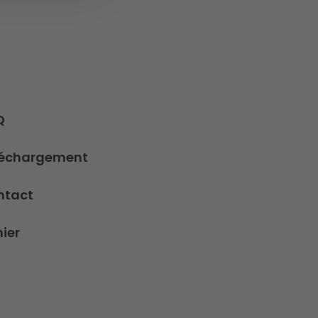
Q
léchargement
ntact
ier