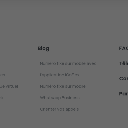
Blog
FA
Té
Numéro fixe sur mobile avec
les
l'application iGoFlex
Co
e virtuel
Numéro fixe sur mobile
Pan
ir
Whatsapp Business
Orienter vos appels