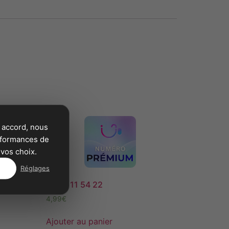
 accord, nous
erformances de
vos choix.
Réglages
09 72 11 54 22
4,99
€
Ajouter au panier