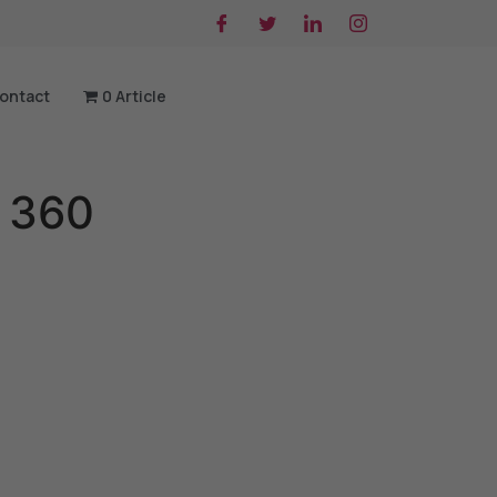
ontact
0 Article
 360
native: