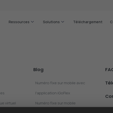
Ressources
Solutions
Téléchargement
C
Blog
FA
Té
Numéro fixe sur mobile avec
les
l'application iGoFlex
Co
e virtuel
Numéro fixe sur mobile
Pan