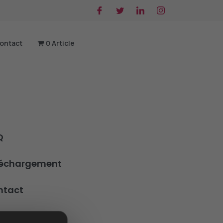
ontact
0 Article
Q
léchargement
ntact
ier