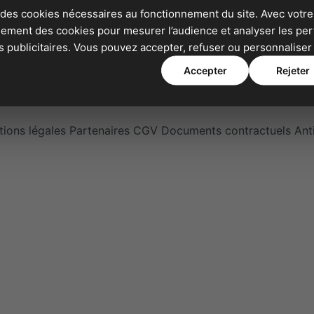
ir
Whatsapp Business
 des cookies nécessaires au fonctionnement du site. Avec votre
Orienter vos appels
alement des cookies pour mesurer l’audience et analyser les p
publicitaires. Vous pouvez accepter, refuser ou personnaliser 
Accepter
Rejeter
ions légales
Partenaires
CGV
Documents contractuels
Ant