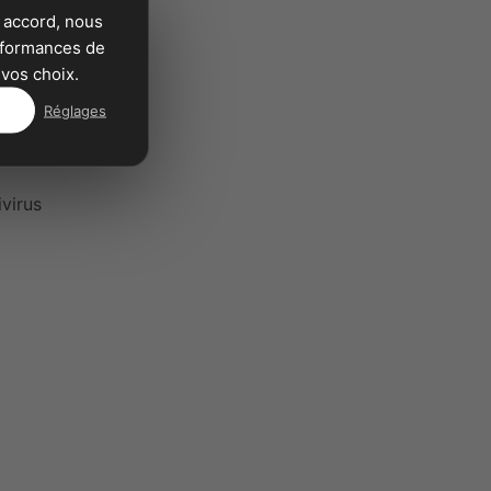
 accord, nous
erformances de
vos choix.
Réglages
ivirus