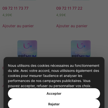
09 72 11 73 77
09 72 11 77 22
4,99
€
4,99
€
Ajouter au panier
Ajouter au panier
Nous utilisons des cookies nécessaires au fonctionnement
09 72 12 55 33
09 72 123 678
du site. Avec votre accord, nous utilisisons également des
4,99
€
4,99
€
cookies pour mesurer l’audience et analyser les
performances de nos campagnes publicitaires. Vous
Ajouter au panier
Ajouter au panier
pouvez accepter, refuser ou personnaliser vos choix.
Accepter
Rejeter