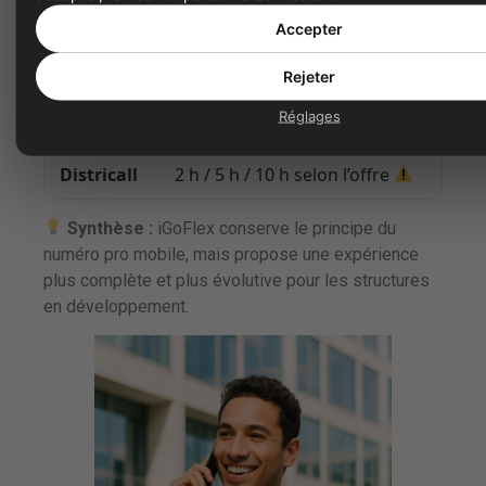
Accepter
Limites
Rejeter
Appels entrants
illimités
+
Réglages
offres évolutives
2 h / 5 h / 10 h selon l’offre
Synthèse :
iGoFlex conserve le principe du
numéro pro mobile, mais propose une expérience
plus complète et plus évolutive pour les structures
en développement.