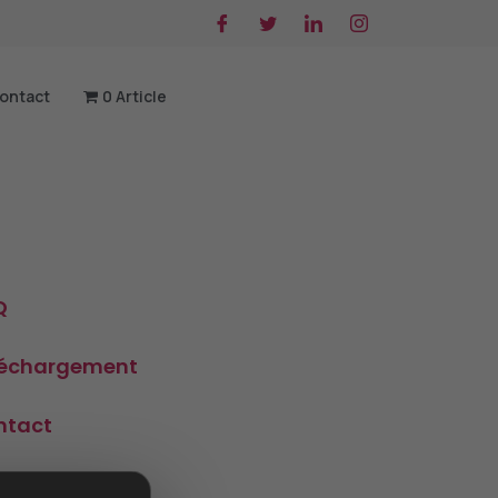
ontact
0 Article
Q
léchargement
ntact
ier