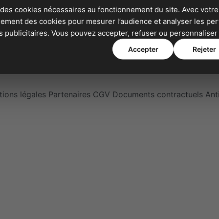
ir
Whatsapp Business
 des cookies nécessaires au fonctionnement du site. Avec votre
Orienter vos appels
alement des cookies pour mesurer l’audience et analyser les p
publicitaires. Vous pouvez accepter, refuser ou personnaliser 
Accepter
Rejeter
ions légales
Partenaires
CGV
Documents contractuels
Ant