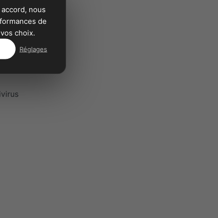
 accord, nous
erformances de
vos choix.
Réglages
ivirus