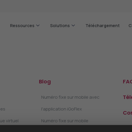
Ressources
Solutions
Téléchargement
C
Blog
FA
Té
Numéro fixe sur mobile avec
les
l'application iGoFlex
Co
e virtuel
Numéro fixe sur mobile
Pan