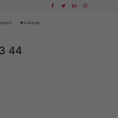
ontact
0 Article
33 44
native: