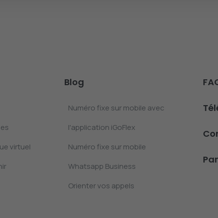
Blog
FA
Té
Numéro fixe sur mobile avec
les
l'application iGoFlex
Co
e virtuel
Numéro fixe sur mobile
Pan
ir
Whatsapp Business
Orienter vos appels