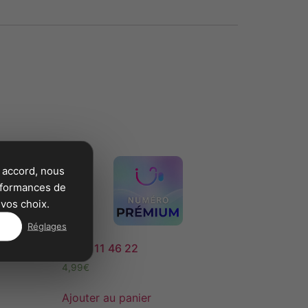
 accord, nous
erformances de
vos choix.
Réglages
09 72 11 46 22
4,99
€
Ajouter au panier