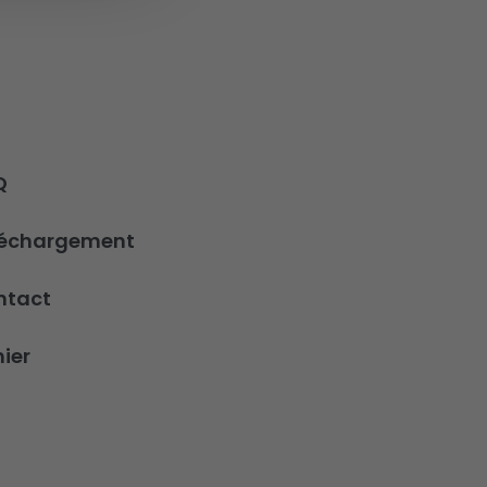
Q
léchargement
ntact
ier