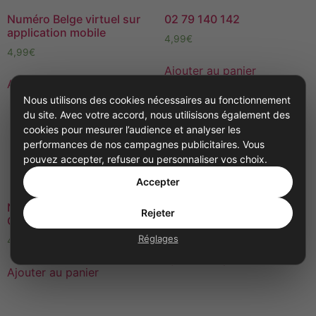
Numéro Belge virtuel sur
02 79 140 142
application mobile
4,99
€
4,99
€
Ajouter au panier
Ajouter au panier
Nous utilisons des cookies nécessaires au fonctionnement
du site. Avec votre accord, nous utilisisons également des
cookies pour mesurer l’audience et analyser les
performances de nos campagnes publicitaires. Vous
pouvez accepter, refuser ou personnaliser vos choix.
Accepter
Numéro Anglais UK
03 74 200 365
Rejeter
Grande-Bretagne virtuel
4,99
€
Réglages
4,99
€
Ajouter au panier
Ajouter au panier