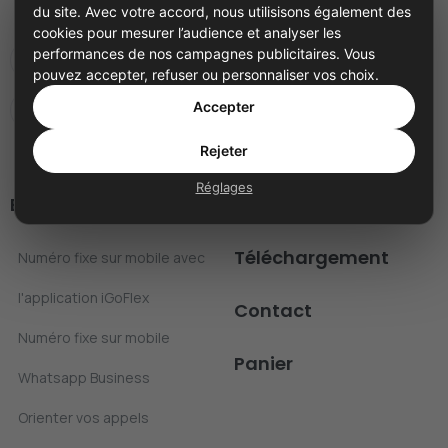
du site. Avec votre accord, nous utilisisons également des
virtuel
cookies pour mesurer l’audience et analyser les
performances de nos campagnes publicitaires. Vous
Numéro facile à retenir
pouvez accepter, refuser ou personnaliser vos choix.
Accepter
Numéros
Rejeter
Réglages
Blog
FAQ
Téléchargement
Numéro fixe sur mobile avec
l'application iGoFlex
Contact
Numéro fixe sur mobile
Panier
Whatsapp Business
Orienter vos appels